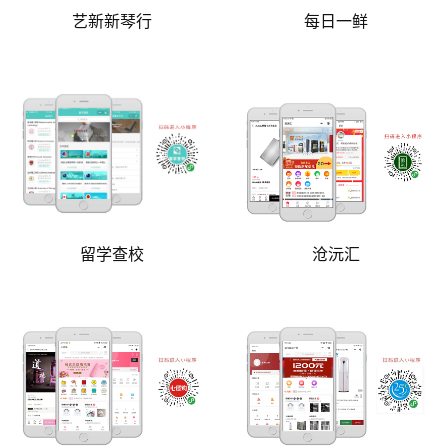
艺新新琴行
每日一鲜
留学查校
沧沅汇