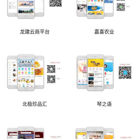
龙建云商平台
嘉喜农业
北极珍品汇
琴之语