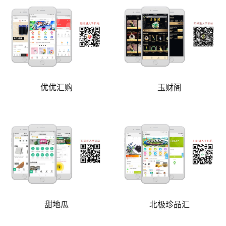
优优汇购
玉财阁
甜地瓜
北极珍品汇